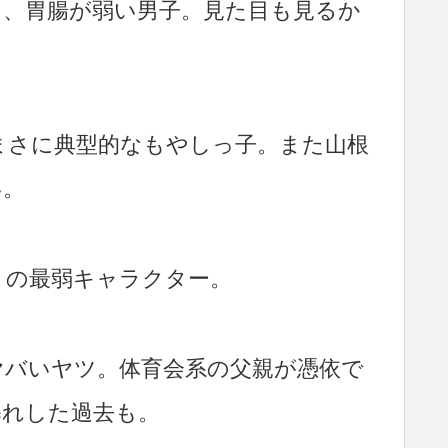
て、胃腸が弱い男子。見た目も見るか
まさに典型的なもやしっ子。また山根
い。
』の最弱キャラクター。
ヤバいヤツ。体育会系の父親が憑依で
暴れした過去も。