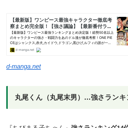
d-manga.net
丸尾くん（丸尾末男）…強さランキ
『ちびまる子ちゃん』
強さランキング14