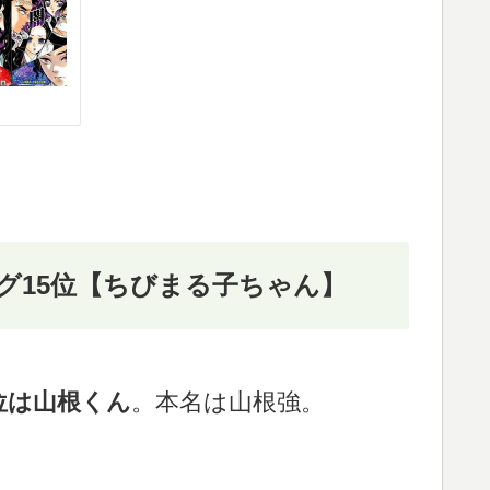
グ15位【ちびまる子ちゃん】
位は山根くん
。本名は山根強。