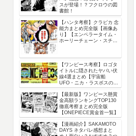
スが登場！？フクロウの図
球の運動について】
書館！
【ハンタ考察】クラピカ 念
能力まとめ完全版【画像あ
り】【エンペラータイム・
ホーリーチェーン・スチー
ルチェーン・チェーンジェ
イル・ダウジングチェー
ン】
【ワンピース考察】ロゴタ
イトルに隠されたヤバい伏
線4選まとめ【宇宙船
UFO・ニカ・ラスボスのイ
ム様・グランドライン】
【最新版】ワンピース懸賞
金高額ランキングTOP130
徹底考察まとめ完全版
【ONEPIECE賞金首一覧】
【漫画紹介】SAKAMOTO
DAYS ネタバレ感想まと