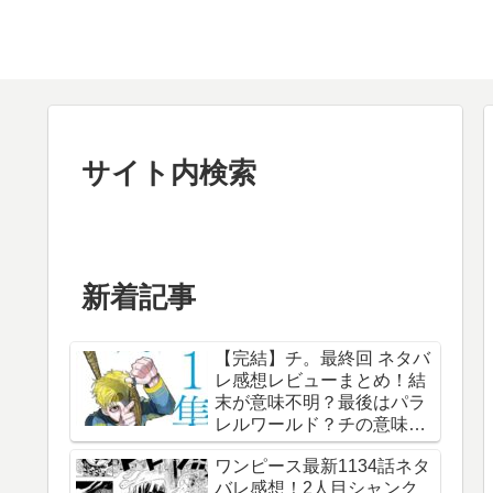
サイト内検索
新着記事
【完結】チ。最終回 ネタバ
レ感想レビューまとめ！結
末が意味不明？最後はパラ
レルワールド？チの意味
は？内容あらすじは？アル
ワンピース最新1134話ネタ
ベルト・ブルゼフスキと
バレ感想！2人目シャンク
は？【総合評価評判】【地