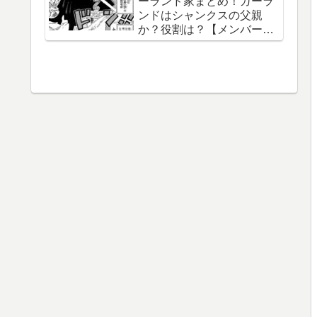
ーランド家まとめ！ガーラ
【泉湯鬼・穀王・刀神・大
ンドはシャンクスの父親
織守・まなこ和尚】
か？役割は？【メンバー一
覧】