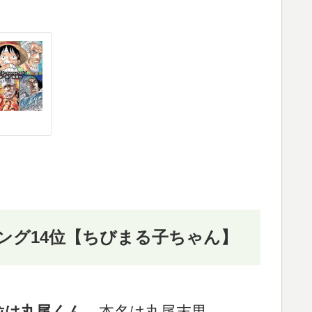
ング14位【ちびまる子ちゃん】
位は丸尾くん
。本名は丸尾末男。