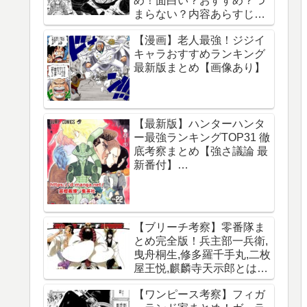
め！面白い？おすすめ？つ
まらない？内容あらすじレ
ビュー【サカモトデイズ】
【漫画】老人最強！ジジイ
キャラおすすめランキング
最新版まとめ【画像あり】
【最新版】ハンターハンタ
ー最強ランキングTOP31 徹
底考察まとめ【強さ議論 最
新番付】
【HUNTERxHUNTER】
【ブリーチ考察】零番隊ま
とめ完全版！兵主部一兵衛,
曳舟桐生,修多羅千手丸,二枚
屋王悦,麒麟寺天示郎とは？
王鍵とは？異名は？声優CV
【ワンピース考察】フィガ
は？必殺技は？【霊王宮】